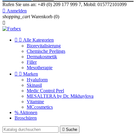
Rufen Sie uns an:
+49 (0) 209 177 999 7, Mobil: 015772101099

Anmelden
shopping_cart
Warenkorb
(0)



Alle Kategorien
Biorevitalisierung
Chemische Peelings
Dermakosmetik
Filler
Mesotherapie


Marken
Hyaluform
Skinasil
Medic Control Peel
MESALTERA by Dr. Mikhaylova
Vitamine
MCcosmetics
% Aktionen
Broschüren

Suche