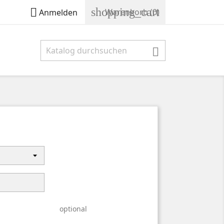
shopping_cart

Warenkorb
(0)
Anmelden

optional