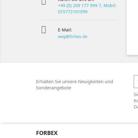

+49 (0) 209 177 999 7, Mobil:
015772101099

E-Mail:
weg@forbex.de
Erhalten Sie unsere Neuigkeiten und
Sonderangebote
Si
Ko
D
FORBEX