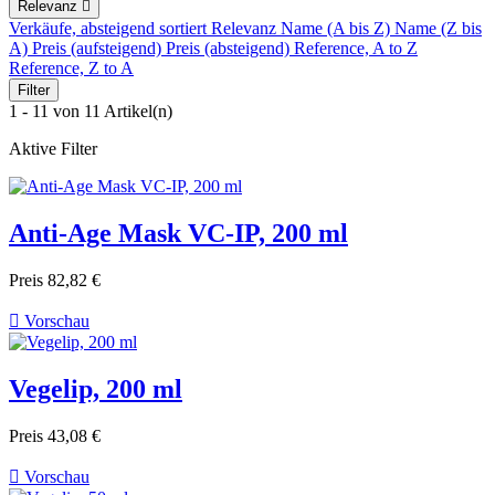
Relevanz

Verkäufe, absteigend sortiert
Relevanz
Name (A bis Z)
Name (Z bis
A)
Preis (aufsteigend)
Preis (absteigend)
Reference, A to Z
Reference, Z to A
Filter
1 - 11 von 11 Artikel(n)
Aktive Filter
Anti-Age Mask VC-IP, 200 ml
Preis
82,82 €

Vorschau
Vegelip, 200 ml
Preis
43,08 €

Vorschau