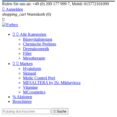
Rufen Sie uns an:
+49 (0) 209 177 999 7, Mobil: 015772101099

Anmelden
shopping_cart
Warenkorb
(0)



Alle Kategorien
Biorevitalisierung
Chemische Peelings
Dermakosmetik
Filler
Mesotherapie


Marken
Hyaluform
Skinasil
Medic Control Peel
MESALTERA by Dr. Mikhaylova
Vitamine
MCcosmetics
% Aktionen
Broschüren

Suche